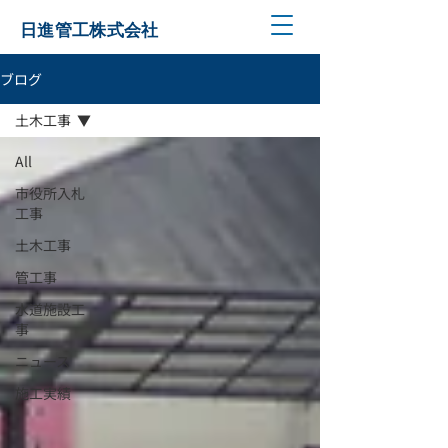
日進管工株式会社
ブログ
土木工事
All
市役所入札
工事
土木工事
管工事
水道施設工
事
ニュース
施工実績