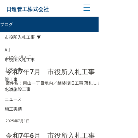
日進管工株式会社
ブログ
市役所入札工事
All
2025年7月31日
市役所入札工事
土木工事
令和7年7月 市役所入札工事
管工事
案件名：東山一丁目地内／舗装復旧工事 落札しま
水道施設工事
した。
ニュース
施工実績
2025年7月1日
令和7年6月 市役所入札工事