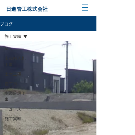
日進管工株式会社
ブログ
施工実績
All
市役所入札
工事
土木工事
管工事
水道施設工
事
ニュース
施工実績