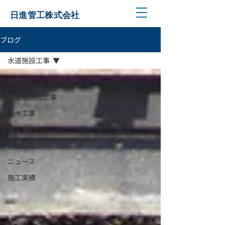
日進管工株式会社
ブログ
水道施設工事
All
市役所入札工事
土木工事
管工事
水道施設工事
ニュース
施工実績